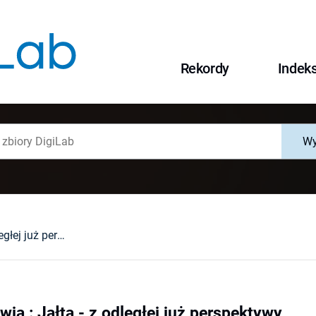
Rekordy
Indek
Wy
Zamiast posłowia : Jałta - z odległej już perspektywy
ia : Jałta - z odległej już perspektywy