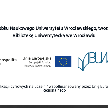
obku Naukowego Uniwersytetu Wrocławskiego, tworz
Bibliotekę Uniwersytecką we Wrocławiu
likacji cyfrowych na uczelni" współfinansowany przez Unię Eu
Regionalnego