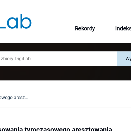
Rekordy
Indek
Wy
Podstawy stosowania tymczasowego aresztowania
sowania tymczasowego aresztowania