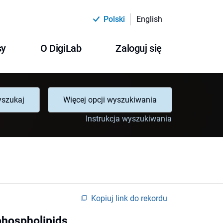
Polski
English
sy
O DigiLab
Zaloguj się
szukaj
Więcej opcji wyszukiwania
Instrukcja wyszukiwania
Kopiuj link do rekordu
 phospholipids