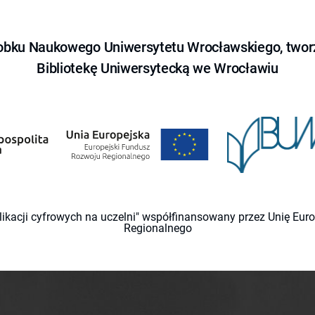
obku Naukowego Uniwersytetu Wrocławskiego, tworz
Bibliotekę Uniwersytecką we Wrocławiu
likacji cyfrowych na uczelni" współfinansowany przez Unię Eu
Regionalnego