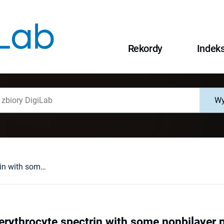
Rekordy
Indek
Wy
Interaction of erythrocyte spectrin with some nonbilayer phospholipids
 erythrocyte spectrin with some nonbilayer