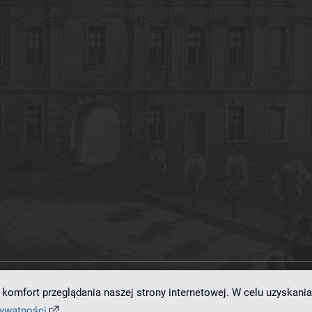
komfort przeglądania naszej strony internetowej. W celu uzyskania
ramowaniu
dLibra 7.0.0-SNAPSHOT
opracowanemu przez
Poznańskie Centrum
rywatności