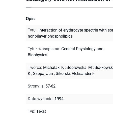
Opis
Tytuł
:
Interaction of erythrocyte spectrin with s
nonbilayer phospholipids
Tytuł czasopisma
:
General Physiology and
Biophysics
Twórca
:
Michalak, K
;
Bobrowska, M
;
Białkowsk
K
;
Szopa, Jan
;
Sikorski, Aleksander F
Strony
:
s. 57-62
Data wydania
:
1994
Typ
:
Tekst