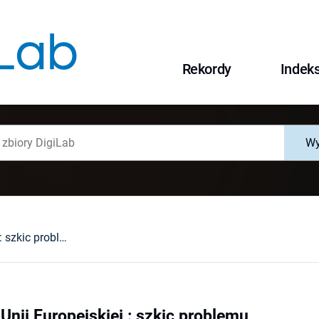
Rekordy
Indek
Wy
Legitymizacja Unii Europejskiej : szkic problemu
Unii Europejskiej : szkic problemu