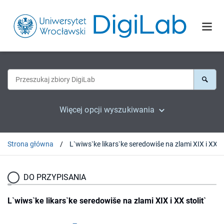
Więcej opcji wyszukiwania
Strona główna
DO PRZYPISANIA
L`wiws`ke likars`ke seredowiše na zlami XIX i XX stolit`