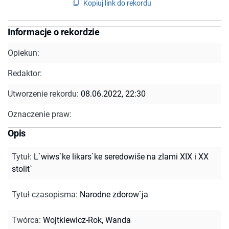
Kopiuj link do rekordu
Informacje o rekordzie
Opiekun:
Redaktor:
Utworzenie rekordu:
08.06.2022, 22:30
Oznaczenie praw:
Opis
Tytuł
:
L`wiws`ke likars`ke seredowiše na zlami XIX i XX
stolit`
Tytuł czasopisma
:
Narodne zdorow`ja
Twórca
:
Wojtkiewicz-Rok, Wanda