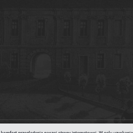
ramowaniu
dLibra 7.0.0-SNAPSHOT
opracowanemu przez
Poznańskie Centrum