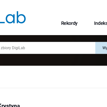
Rekordy
Indek
Wy
Krystyna