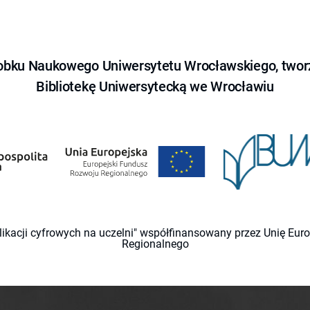
obku Naukowego Uniwersytetu Wrocławskiego, tworz
Bibliotekę Uniwersytecką we Wrocławiu
likacji cyfrowych na uczelni" współfinansowany przez Unię Eu
Regionalnego