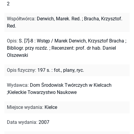
2
Współtwórca
:
Derwich, Marek. Red.
;
Bracha, Krzysztof.
Red.
Opis
:
S. [7]-8 : Wstęp / Marek Derwich, Krzysztof Bracha
;
Bibliogr. przy rozdz.
;
Recenzent: prof. dr hab. Daniel
Olszewski
Opis fizyczny
:
197 s. : fot., plany, ryc.
Wydawca
:
Dom Środowisk Twórczych w Kielcach
;Kieleckie Towarzystwo Naukowe
Miejsce wydania
:
Kielce
Data wydania
:
2007