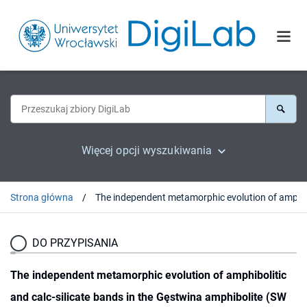
Więcej opcji wyszukiwania
Strona główna
The independent metamorphi
DO PRZYPISANIA
The independent metamorphic evolution of amphibolitic
and calc-silicate bands in the Gęstwina amphibolite (SW