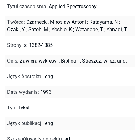
Tytuł czasopisma
:
Applied Spectroscopy
Twórca
:
Czarnecki, Mirosław Antoni
;
Katayama, N
;
Ozaki, Y
;
Satoh, M
;
Yoshio, K
;
Watanabe, T
;
Yanagi, T
Strony
:
s. 1382-1385
Opis
:
Zawiera wykresy.
;
Bibliogr.
;
Streszcz. w jęz. ang.
Język Abstraktu
:
eng
Data wydania
:
1993
Typ
:
Tekst
Język publikacji
:
eng
Szczegółowy typ obiektu
:
art