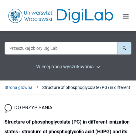
Więcej opcji wyszukiwania
Strona główna
Structure of phosphoglycolate (PG) in different ionization states : structure of phosphoglycolic acid (H3PG
DO PRZYPISANIA
Structure of phosphoglycolate (PG) in different ionization
states : structure of phosphoglycolic acid (H3PG) and its