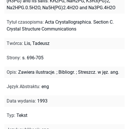
(H3PG) and its salts: KH2PG, NaH2PG, K3H3(PG)2,
Na2HPG.0.5H2O, Na5H(PG)2.4H2O and Na3PG.4H2O
Tytuł czasopisma
:
Acta Crystallographica. Section C.
Crystal Structure Communications
Twórca
:
Lis, Tadeusz
Strony
:
s. 696-705
Opis
:
Zawiera ilustracje.
;
Bibliogr.
;
Streszcz. w jęz. ang.
Język Abstraktu
:
eng
Data wydania
:
1993
Typ
:
Tekst