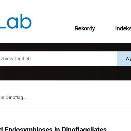
Rekordy
Indek
Wy
Tertiary Plastid Endosymbioses in Dinoflagellates
id Endosymbioses in Dinoflagellates