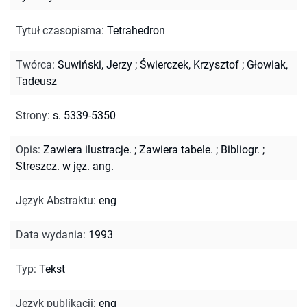
Tytuł czasopisma
:
Tetrahedron
Twórca
:
Suwiński, Jerzy
;
Świerczek, Krzysztof
;
Głowiak,
Tadeusz
Strony
:
s. 5339-5350
Opis
:
Zawiera ilustracje.
;
Zawiera tabele.
;
Bibliogr.
;
Streszcz. w jęz. ang.
Język Abstraktu
:
eng
Data wydania
:
1993
Typ
:
Tekst
Język publikacji
:
eng