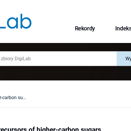
Rekordy
Indek
Wy
Structure of precursors of higher-carbon sugars
recursors of higher-carbon sugars