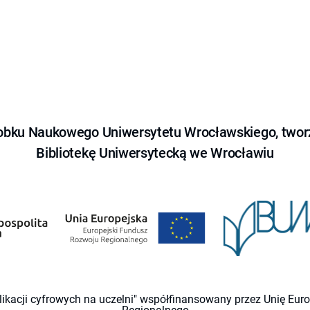
obku Naukowego Uniwersytetu Wrocławskiego, tworz
Bibliotekę Uniwersytecką we Wrocławiu
likacji cyfrowych na uczelni" współfinansowany przez Unię Eu