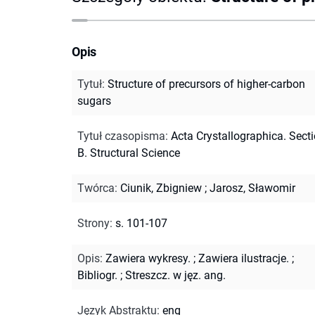
Opis
Tytuł
:
Structure of precursors of higher-carbon
sugars
Tytuł czasopisma
:
Acta Crystallographica. Sect
B. Structural Science
Twórca
:
Ciunik, Zbigniew
;
Jarosz, Sławomir
Strony
:
s. 101-107
Opis
:
Zawiera wykresy.
;
Zawiera ilustracje.
;
Bibliogr.
;
Streszcz. w jęz. ang.
Język Abstraktu
:
eng