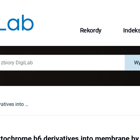
Rekordy
Indek
Wy
Insertion of cytochrome b6 derivatives into membrane by the bacterial sec-dependent protein transport system
cytochrome b6 derivatives into membrane by