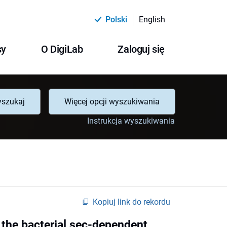
Polski
English
sy
O DigiLab
Zaloguj się
szukaj
Więcej opcji wyszukiwania
Instrukcja wyszukiwania
Kopiuj link do rekordu
 the bacterial sec-dependent