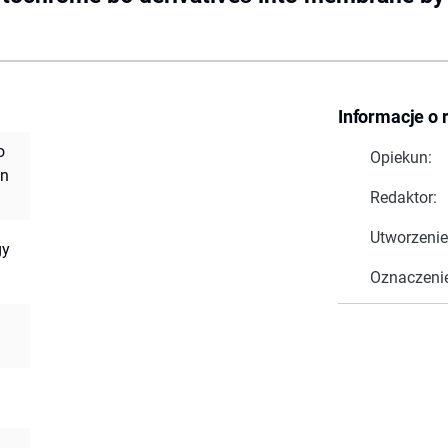
Informacje o 
o
Opiekun:
in
Redaktor:
Utworzenie
gy
Oznaczeni