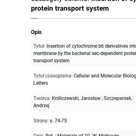
protein transport system
Opis
Tytuł
:
Insertion of cytochrome b6 derivatives int
membrane by the bacterial sec-dependent prote
transport system
Tytuł czasopisma
:
Cellular and Molecular Biolo
Letters
Twórca
:
Króliczewski, Jarosław
;
Szczepaniak,
Andrzej
Strony
:
s. 74-75
Opis
:
Ref.
;
Materials of 10. W. Mejbaum-