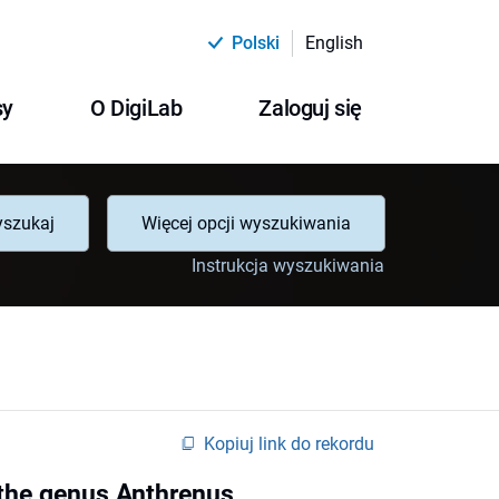
Polski
English
sy
O DigiLab
Zaloguj się
szukaj
Więcej opcji wyszukiwania
Instrukcja wyszukiwania
Kopiuj link do rekordu
 the genus Anthrenus