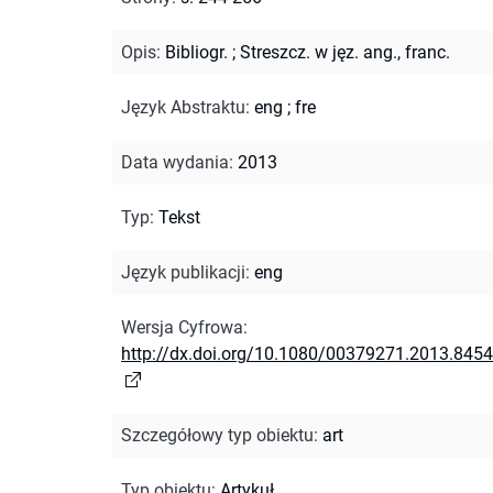
Opis
:
Bibliogr.
;
Streszcz. w jęz. ang., franc.
Język Abstraktu
:
eng
;
fre
Data wydania
:
2013
Typ
:
Tekst
Język publikacji
:
eng
Wersja Cyfrowa
:
http://dx.doi.org/10.1080/00379271.2013.845
Szczegółowy typ obiektu
:
art
Typ obiektu
:
Artykuł