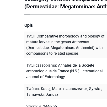
(Dermestidae: Megatominae: Anthr
Opis
Tytuł
:
Comparative morphology and biology of
mature larvae in the genus Anthrenus
(Dermestidae: Megatominae: Anthrenini) with
comparisons to related species
Tytuł czasopisma
:
Annales de la Société
entomologique de France (N.S.): International
Journal of Entomology
Twórca
:
Kadej, Marcin
;
Jaroszewicz, Sylwia
;
Tarnawski, Dariusz
Strony
:
s. 244-256