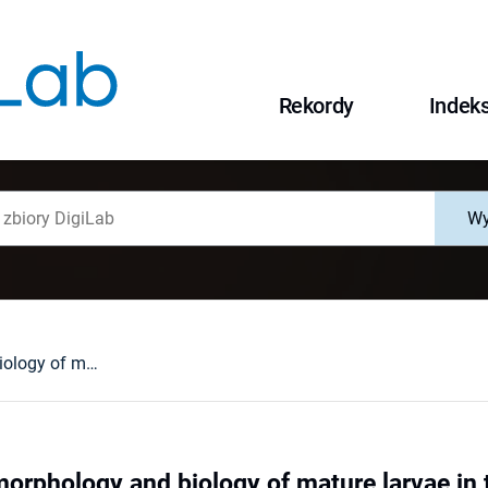
Rekordy
Indek
Wy
Comparative morphology and biology of mature larvae in the genus Anthrenus (Dermestidae: Megatominae: Anthrenini) with comparisons to related species
orphology and biology of mature larvae in