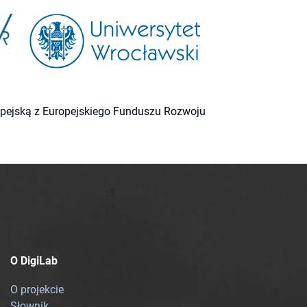
ropejską z Europejskiego Funduszu Rozwoju
O DigiLab
O projekcie
Słownik