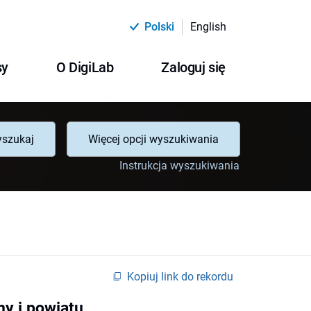
Polski
English
sy
O DigiLab
Zaloguj się
szukaj
Więcej opcji wyszukiwania
Instrukcja wyszukiwania
Kopiuj link do rekordu
ny i powiatu