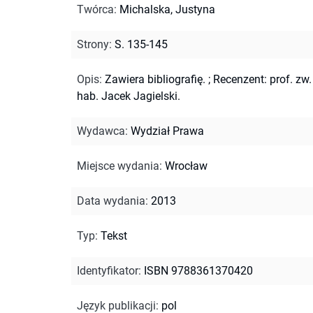
Twórca
:
Michalska, Justyna
Strony
:
S. 135-145
Opis
:
Zawiera bibliografię.
;
Recenzent: prof. zw.
hab. Jacek Jagielski.
Wydawca
:
Wydział Prawa
Miejsce wydania
:
Wrocław
Data wydania
:
2013
Typ
:
Tekst
Identyfikator
:
ISBN 9788361370420
Język publikacji
:
pol