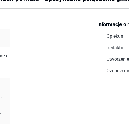
Informacje o 
Opiekun:
Redaktor:
iału
Utworzenie
Oznaczeni
ł
,