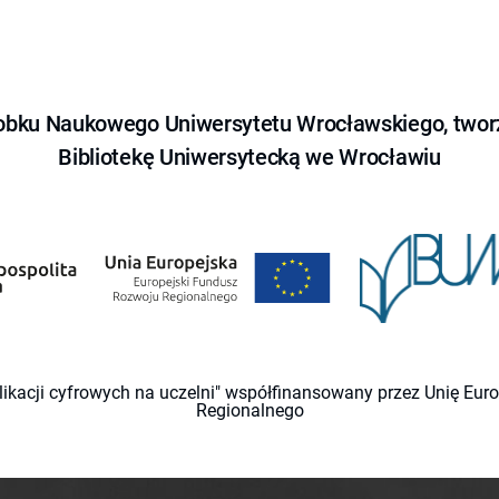
obku Naukowego Uniwersytetu Wrocławskiego, tworz
Bibliotekę Uniwersytecką we Wrocławiu
likacji cyfrowych na uczelni" współfinansowany przez Unię Eu
Regionalnego