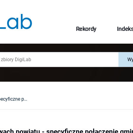
Rekordy
Indek
Wy
Miasto na prawach powiatu - specyficzne połączenie gminy i powiatu
wach powiatu - specyficzne połączenie gmi