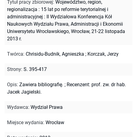
Tytuł pracy zbiorowej
:
Województwo, region,
regionalizacja : 15 lat po reformie terytorialnej i
administracyjnej : II Wydziałowa Konferencja Kół
Naukowych Wydziału Prawa, Administracji i Ekonomii
Uniwersytetu Wrocławskiego, Wrocław, 21-22 listopada
2013 r.
Twórca
:
Chrisidu-Budnik, Agnieszka
;
Korczak, Jerzy
Strony
:
S. 395-417
Opis
:
Zawiera bibliografię.
;
Recenzent: prof. zw. dr hab.
Jacek Jagielski.
Wydawca
:
Wydział Prawa
Miejsce wydania
:
Wrocław