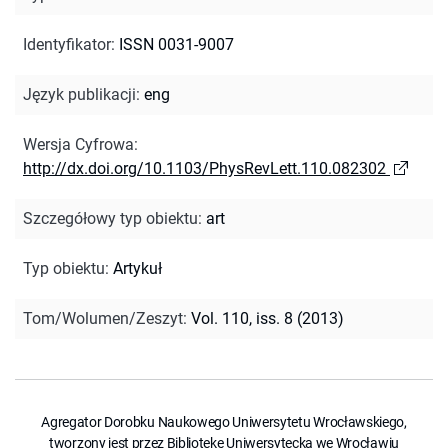
Identyfikator
:
ISSN 0031-9007
Język publikacji
:
eng
Wersja Cyfrowa
:
http://dx.doi.org/10.1103/PhysRevLett.110.082302
Szczegółowy typ obiektu
:
art
Typ obiektu
:
Artykuł
Tom/Wolumen/Zeszyt
:
Vol. 110, iss. 8 (2013)
Agregator Dorobku Naukowego Uniwersytetu Wrocławskiego,
tworzony jest przez Bibliotekę Uniwersytecką we Wrocławiu