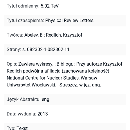
Tytuł odmienny
:
5.02 TeV
Tytuł czasopisma
:
Physical Review Letters
Twórca
:
Abelev, B
;
Redlich, Krzysztof
Strony
:
s. 082302-1-082302-11
Opis
:
Zawiera wykresy.
;
Bibliogr.
;
Przy autorze Krzysztof
Redlich podwójna afiliacja (zachowana kolejność):
National Centre for Nuclear Studies, Warsaw i
Uniwersytet Wrocławski.
;
Streszcz. w jęz. ang.
Język Abstraktu
:
eng
Data wydania
:
2013
Typ
:
Tekst