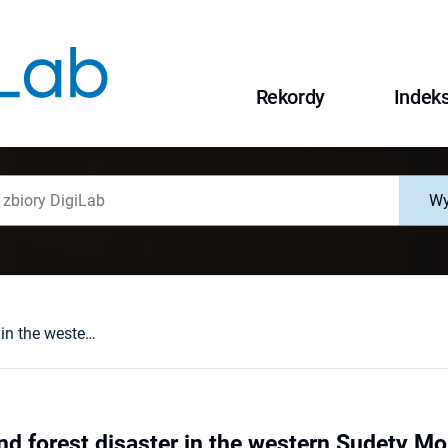
Rekordy
Indek
Wy
Air pollution and forest disaster in the western Sudety Mountains in the light of upper spruce tree ring data
and forest disaster in the western Sudety Mo