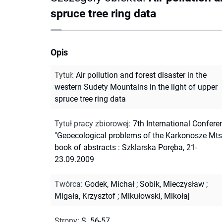
spruce tree ring data
Opis
Tytuł
:
Air pollution and forest disaster in the
western Sudety Mountains in the light of upper
spruce tree ring data
Tytuł pracy zbiorowej
:
7th International Confere
"Geoecological problems of the Karkonosze Mts"
book of abstracts : Szklarska Poręba, 21-
23.09.2009
Twórca
:
Godek, Michał
;
Sobik, Mieczysław
;
Migała, Krzysztof
;
Mikułowski, Mikołaj
Strony
:
S. 56-57