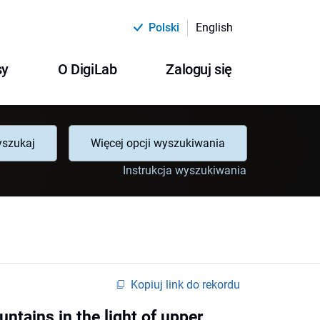
Polski
English
sy
O DigiLab
Zaloguj się
szukaj
Więcej opcji wyszukiwania
Instrukcja wyszukiwania
Kopiuj link do rekordu
untains in the light of upper