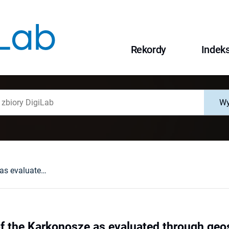
Rekordy
Indek
Wy
Geodiversity of the Karkonosze as evaluated through geosite assessment. II. Buffer zone of the Karkonosze National Park and the remaining area
of the Karkonosze as evaluated through geos