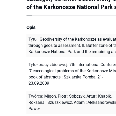
of the Karkonosze National Park 
Opis
Tytuł
:
Geodiversity of the Karkonosze as evalua
through geosite assessment. II. Buffer zone of t
Karkonosze National Park and the remaining ar
Tytuł pracy zbiorowej
:
7th International Confere
"Geoecological problems of the Karkonosze Mts"
book of abstracts : Szklarska Poręba, 21-
23.09.2009
Twórca
:
Migoń, Piotr
;
Sobczyk, Artur
;
Knapik,
Roksana
;
Szuszkiewicz, Adam
;
Aleksandrowski
Paweł