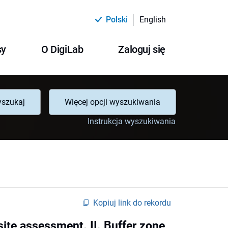
Polski
English
sy
O DigiLab
Zaloguj się
szukaj
Więcej opcji wyszukiwania
Instrukcja wyszukiwania
Kopiuj link do rekordu
ite assessment. II. Buffer zone