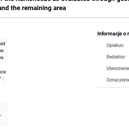
and the remaining area
Informacje o 
ted
Opiekun:
he
Redaktor:
ea
Utworzenie
nce
 :
Oznaczeni
,