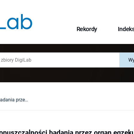
Rekordy
Indek
Wy
Zagadnienie dopuszczalności badania przez organ egzekucyjny : czy wystawca tytułu wykonawczego posiada status wierzyciela - na przykładzie tytułów wystawionych przez Dolnośląskie Biuro Geodezji i Terenów Rolnych
opuszczalności badania przez organ egzeku