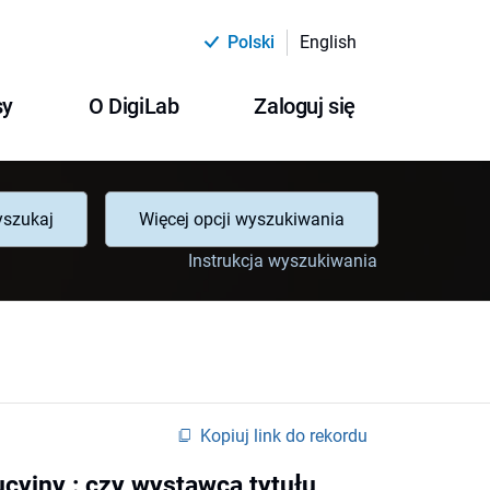
Polski
English
sy
O DigiLab
Zaloguj się
szukaj
Więcej opcji wyszukiwania
Instrukcja wyszukiwania
Kopiuj link do rekordu
cyjny : czy wystawca tytułu