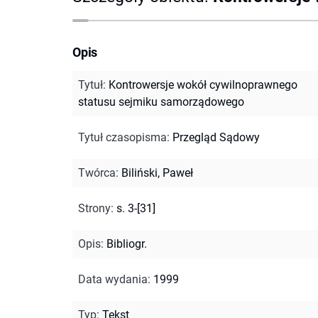
Opis
Tytuł
:
Kontrowersje wokół cywilnoprawnego
statusu sejmiku samorządowego
Tytuł czasopisma
:
Przegląd Sądowy
Twórca
:
Biliński, Paweł
Strony
:
s. 3-[31]
Opis
:
Bibliogr.
Data wydania
:
1999
Typ
:
Tekst