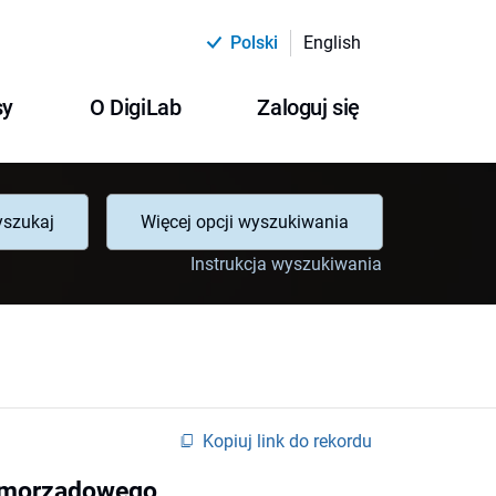
Polski
English
sy
O DigiLab
Zaloguj się
szukaj
Więcej opcji wyszukiwania
Instrukcja wyszukiwania
Kopiuj link do rekordu
samorządowego