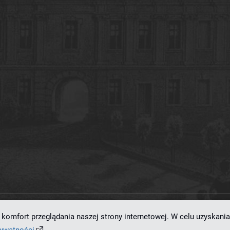
komfort przeglądania naszej strony internetowej. W celu uzyskania
ramowaniu
dLibra 7.0.0-SNAPSHOT
opracowanemu przez
Poznańskie Centrum