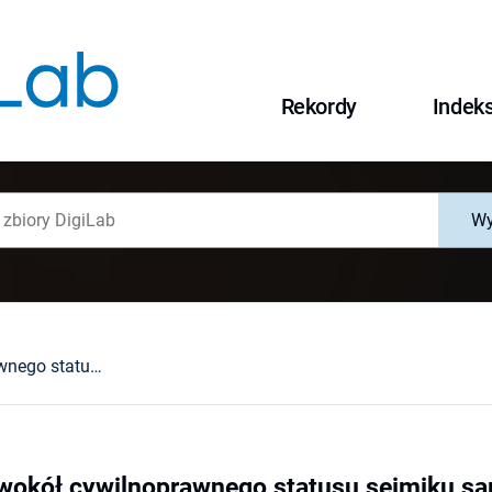
Rekordy
Indek
Wy
Kontrowersje wokół cywilnoprawnego statusu sejmiku samorządowego
 wokół cywilnoprawnego statusu sejmiku 