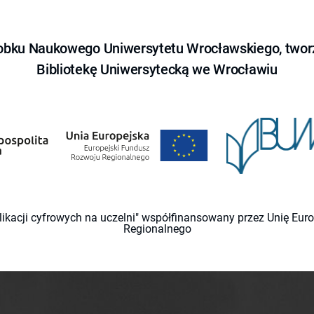
obku Naukowego Uniwersytetu Wrocławskiego, tworz
Bibliotekę Uniwersytecką we Wrocławiu
likacji cyfrowych na uczelni" współfinansowany przez Unię Eu
Regionalnego