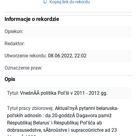
Kopiuj link do rekordu
Informacje o rekordzie
Opiekun:
Redaktor:
Utworzenie rekordu:
08.06.2022, 22:02
Oznaczenie praw:
Opis
Tytuł
:
VnešnÂÂ politika Pol'ši v 2011 - 2012 gg.
Tytuł pracy zbiorowej
:
Aktual'nyÂ pytannì belaruska-
pol'skìh adnosìn : da 20-goddzÂ Dagavora pamiž
Rèspublìkaj Belarus' ì Rèspublìkaj Pol'šča ab
dobrasusedstve, sÂbroŭstve ì supracoŭnìctve ad 23