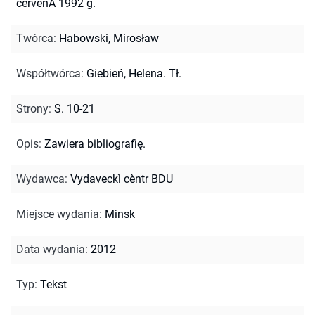
čèrvenÂ 1992 g.
Twórca
:
Habowski, Mirosław
Współtwórca
:
Giebień, Helena. Tł.
Strony
:
S. 10-21
Opis
:
Zawiera bibliografię.
Wydawca
:
Vydaveckì cèntr BDU
Miejsce wydania
:
Mìnsk
Data wydania
:
2012
Typ
:
Tekst