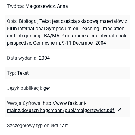
Twórca
:
Małgorzewicz, Anna
Opis
:
Bibliogr.
;
Tekst jest częścią składową materiałów z
Fifth International Symposium on Teaching Translation
and Interpreting : BA/MA Programmes - an internationale
perspective, Germesheim, 9-11 December 2004
Data wydania
:
2004
Typ
:
Tekst
Język publikacji
:
ger
Wersja Cyfrowa
:
http://www.fask.uni-
mainz.de/user/hagemann/publ/malgorzewicz.pdf
Szczegółowy typ obiektu
:
art