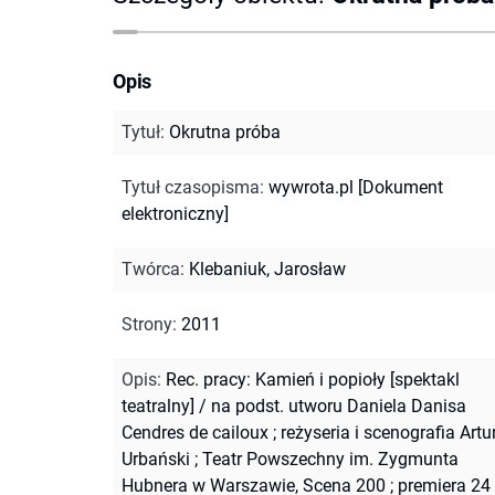
Opis
Tytuł
:
Okrutna próba
Tytuł czasopisma
:
wywrota.pl [Dokument
elektroniczny]
Twórca
:
Klebaniuk, Jarosław
Strony
:
2011
Opis
:
Rec. pracy: Kamień i popioły [spektakl
teatralny] / na podst. utworu Daniela Danisa
Cendres de cailoux ; reżyseria i scenografia Artu
Urbański ; Teatr Powszechny im. Zygmunta
Hubnera w Warszawie, Scena 200 ; premiera 24