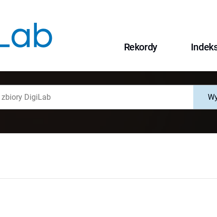
Rekordy
Indek
Wy