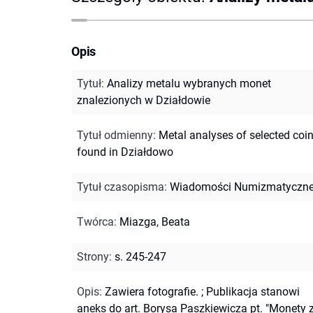
Opis
Tytuł
:
Analizy metalu wybranych monet
znalezionych w Działdowie
Tytuł odmienny
:
Metal analyses of selected coi
found in Działdowo
Tytuł czasopisma
:
Wiadomości Numizmatyczn
Twórca
:
Miazga, Beata
Strony
:
s. 245-247
Opis
:
Zawiera fotografie.
;
Publikacja stanowi
aneks do art. Borysa Paszkiewicza pt. "Monety 