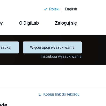
Polski
English
sy
O DigiLab
Zaloguj się
szukaj
Więcej opcji wyszukiwania
Instrukcja wyszukiwania
Kopiuj link do rekordu
wie