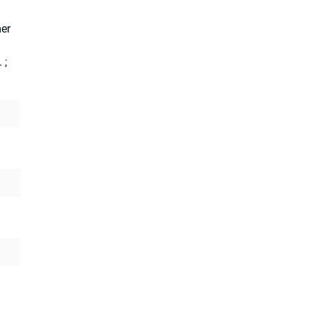
er
.
;