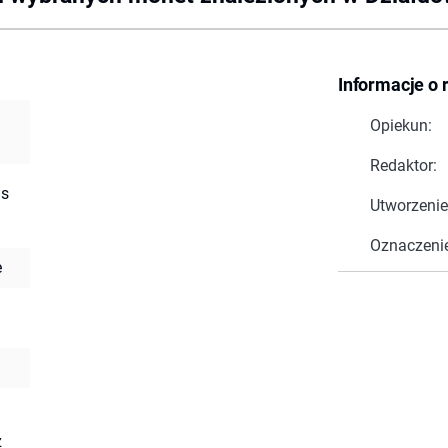
Informacje o 
Opiekun:
Redaktor:
ns
Utworzenie
Oznaczeni
e
z