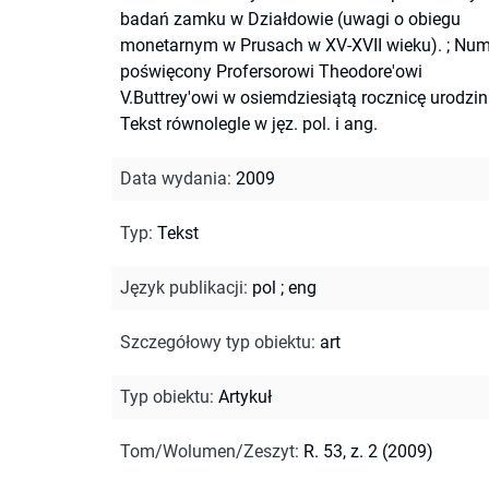
badań zamku w Działdowie (uwagi o obiegu
monetarnym w Prusach w XV-XVII wieku).
;
Num
poświęcony Profersorowi Theodore'owi
V.Buttrey'owi w osiemdziesiątą rocznicę urodzin
Tekst równolegle w jęz. pol. i ang.
Data wydania
:
2009
Typ
:
Tekst
Język publikacji
:
pol
;
eng
Szczegółowy typ obiektu
:
art
Typ obiektu
:
Artykuł
Tom/Wolumen/Zeszyt
:
R. 53, z. 2 (2009)