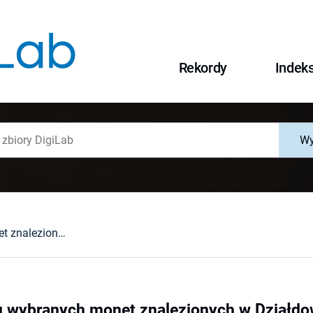
Rekordy
Indek
Wy
Analizy metalu wybranych monet znalezionych w Działdowie
u wybranych monet znalezionych w Działdo