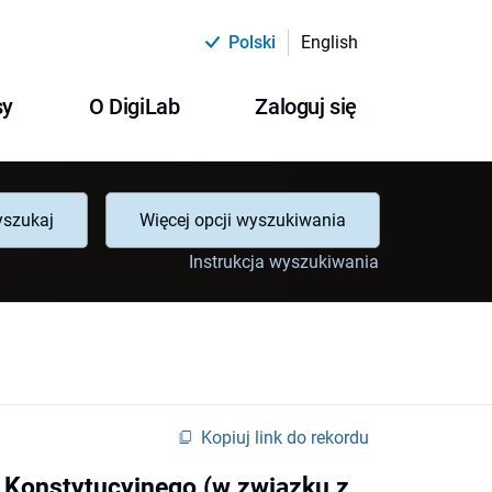
Polski
English
sy
O DigiLab
Zaloguj się
szukaj
Więcej opcji wyszukiwania
Instrukcja wyszukiwania
Kopiuj link do rekordu
 Konstytucyjnego (w związku z