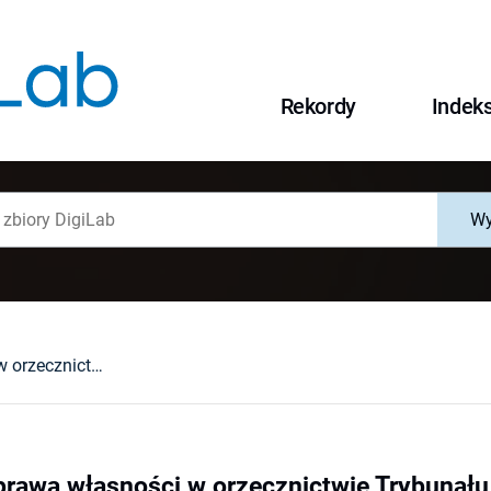
Rekordy
Indek
Wy
Ograniczenie prawa własności w orzecznictwie Trybunału Konstytucyjnego (w związku z zasadą proporcjonalności)
prawa własności w orzecznictwie Trybunału