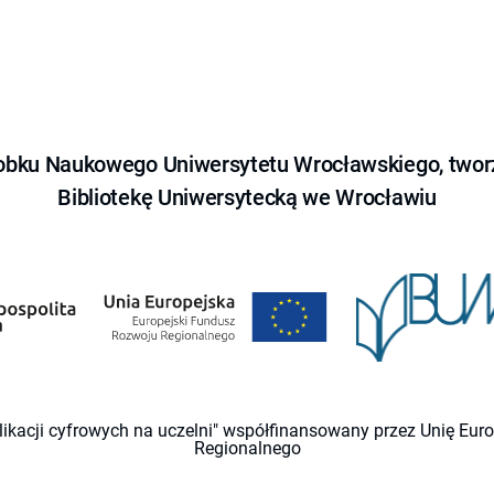
obku Naukowego Uniwersytetu Wrocławskiego, tworz
Bibliotekę Uniwersytecką we Wrocławiu
likacji cyfrowych na uczelni" współfinansowany przez Unię Eu
Regionalnego