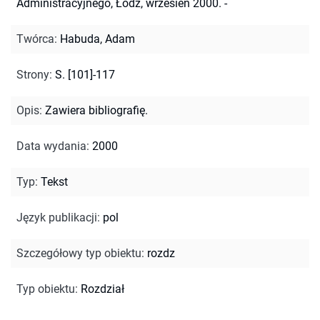
Administracyjnego, Łódź, wrzesień 2000. -
Twórca
:
Habuda, Adam
Strony
:
S. [101]-117
Opis
:
Zawiera bibliografię.
Data wydania
:
2000
Typ
:
Tekst
Język publikacji
:
pol
Szczegółowy typ obiektu
:
rozdz
Typ obiektu
:
Rozdział