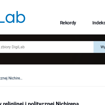
Rekordy
Indek
Wy
Zarys doktryny religijnej i politycznej Nichirena
 religijnej i politycznej Nichirena