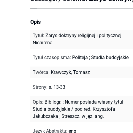
Opis
Tytuł
:
Zarys doktryny religijnej i politycznej
Nichirena
Tytuł czasopisma
:
Politeja
;
Studia buddyjskie
Twórca
:
Krawczyk, Tomasz
Strony
:
s. 13-33
Opis
:
Bibliogr.
;
Numer posiada własny tytuł :
Studia buddyjskie / pod red. Krzysztofa
Jakubczaka
;
Streszcz. w jęz. ang.
Język Abstraktu
:
eng