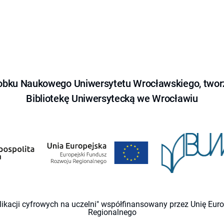
obku Naukowego Uniwersytetu Wrocławskiego, tworz
Bibliotekę Uniwersytecką we Wrocławiu
likacji cyfrowych na uczelni" współfinansowany przez Unię Eu
Regionalnego