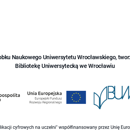
obku Naukowego Uniwersytetu Wrocławskiego, tworz
Bibliotekę Uniwersytecką we Wrocławiu
likacji cyfrowych na uczelni" współfinansowany przez Unię Eu