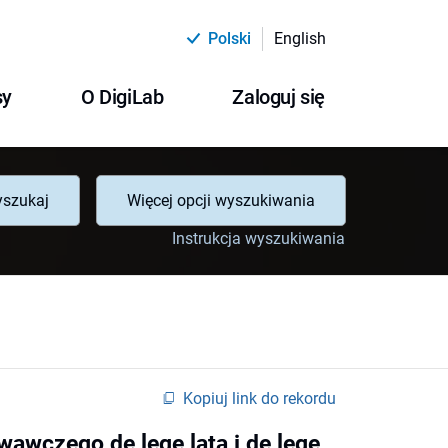
Polski
English
sy
O DigiLab
Zaloguj się
szukaj
Więcej opcji wyszukiwania
Instrukcja wyszukiwania
Kopiuj link do rekordu
wczego de lege lata i de lege