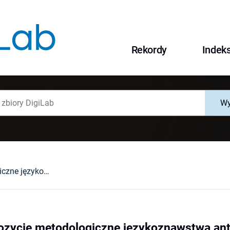
Rekordy
Indek
Wy
Wybrane propozycje metodologiczne językoznawstwa antropologicznego
ozycje metodologiczne językoznawstwa an