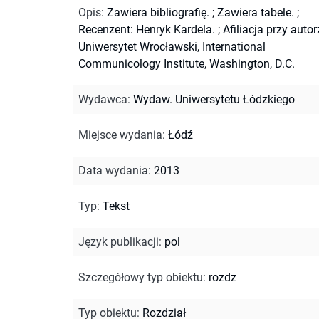
Opis
:
Zawiera bibliografię.
;
Zawiera tabele.
;
Recenzent: Henryk Kardela.
;
Afiliacja przy autor
Uniwersytet Wrocławski, International
Communicology Institute, Washington, D.C.
Wydawca
:
Wydaw. Uniwersytetu Łódzkiego
Miejsce wydania
:
Łódź
Data wydania
:
2013
Typ
:
Tekst
Język publikacji
:
pol
Szczegółowy typ obiektu
:
rozdz
Typ obiektu
:
Rozdział