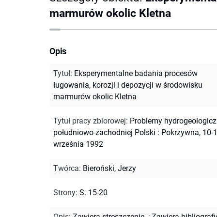
marmurów okolic Kletna
Opis
Tytuł
:
Eksperymentalne badania procesów
ługowania, korozji i depozycji w środowisku
marmurów okolic Kletna
Tytuł pracy zbiorowej
:
Problemy hydrogeologic
południowo-zachodniej Polski : Pokrzywna, 10-
września 1992
Twórca
:
Bieroński, Jerzy
Strony
:
S. 15-20
Opis
:
Zawiera streszczenie.
;
Zawiera bibliografi