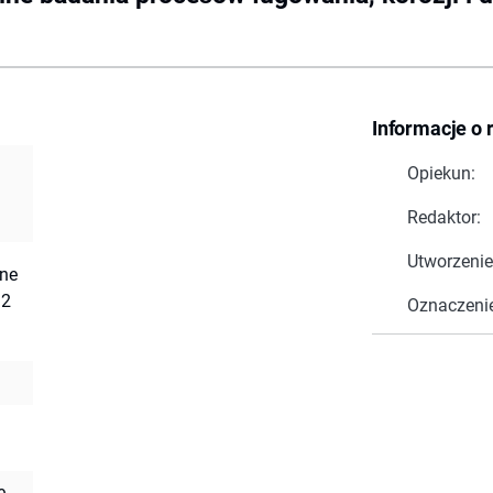
Informacje o 
Opiekun:
Redaktor:
Utworzenie
zne
12
Oznaczeni
ę.