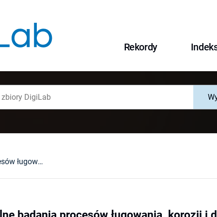
Rekordy
Indek
Wy
Eksperymentalne badania procesów ługowania, korozji i depozycji w środowisku marmurów okolic Kletna
ne badania procesów ługowania, korozji i 