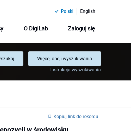
Polski
English
sy
O DigiLab
Zaloguj się
szukaj
Więcej opcji wyszukiwania
Instrukcja wyszukiwania
Kopiuj link do rekordu
depozycji w środowisku