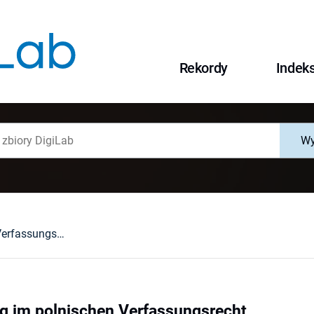
Rekordy
Indek
Wy
Die Verordnung im polnischen Verfassungsrecht
g im polnischen Verfassungsrecht