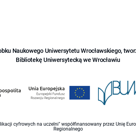
obku Naukowego Uniwersytetu Wrocławskiego, tworz
Bibliotekę Uniwersytecką we Wrocławiu
likacji cyfrowych na uczelni" współfinansowany przez Unię Eu
Regionalnego