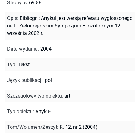
Strony
:
s. 69-88
Opis
:
Bibliogr.
;
Artykuł jest wersją referatu wygłoszonego
na III Zielonogórskim Sympozjum Filozoficznym 12
września 2002 r.
Data wydania
:
2004
Typ
:
Tekst
Język publikacji
:
pol
Szczegółowy typ obiektu
:
art
Typ obiektu
:
Artykuł
Tom/Wolumen/Zeszyt
:
R. 12, nr 2 (2004)