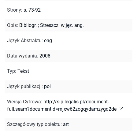
Strony
:
s. 73-92
Opis
:
Bibliogr.
;
Streszcz. w jęz. ang.
Język Abstraktu
:
eng
Data wydania
:
2008
Typ
:
Tekst
Język publikacji
:
pol
Wersja Cyfrowa
:
http://sip.legalis.pl/document-
full.seam?documentId=mjxw62zogqydamzygq2de
Szczegółowy typ obiektu
:
art