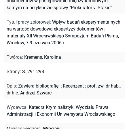
dokumentów w postępowaniu międzynarodowym
karnym na przykładzie sprawy "Prokurator v. Stakić"
Tytuł pracy zbiorowej
:
Wpływ badań eksperymentalnych
na wartość dowodową ekspertyzy dokumentów :
materiały XII Wrocławskiego Sympozjum Badań Pisma,
Wrocław, 7-9 czerwca 2006 r.
Twórca
:
Kremens, Karolina
Strony
:
S. 291-298
Opis
:
Zawiera bibliografię.
;
Recenzent : prof. zw. dr hab.,
dr h.c. Andrzej Szwarc.
Wydawca
:
Katedra Kryminalistyki Wydziału Prawa
Administracji i Ekonomii Uniwersytetu Wrocławskiego
Miejsce wydania
:
Wrocław