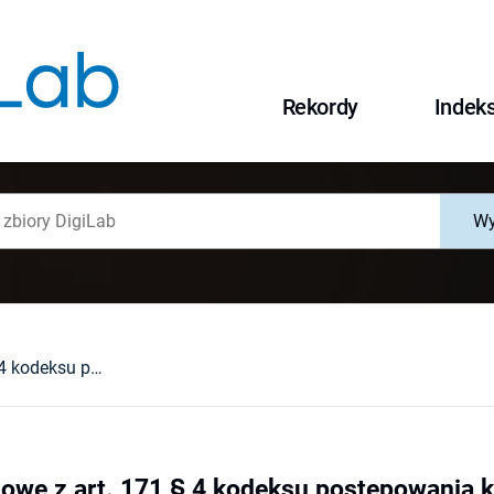
Rekordy
Indek
Wy
Zakazy dowodowe z art. 171 § 4 kodeksu postępowania karnego z 1997 r. : kontrowersje wokół stosowania hipnozy
we z art. 171 § 4 kodeksu postępowania ka