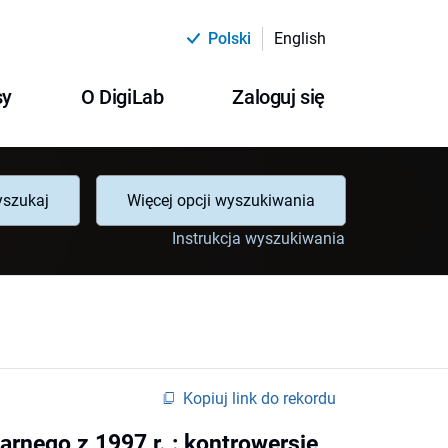
Polski
English
sy
O DigiLab
Zaloguj się
szukaj
Więcej opcji wyszukiwania
Instrukcja wyszukiwania
Kopiuj link do rekordu
rnego z 1997 r. : kontrowersje