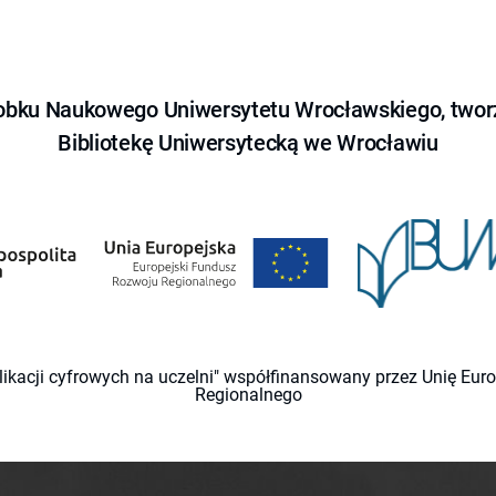
obku Naukowego Uniwersytetu Wrocławskiego, tworz
Bibliotekę Uniwersytecką we Wrocławiu
likacji cyfrowych na uczelni" współfinansowany przez Unię Eu
Regionalnego