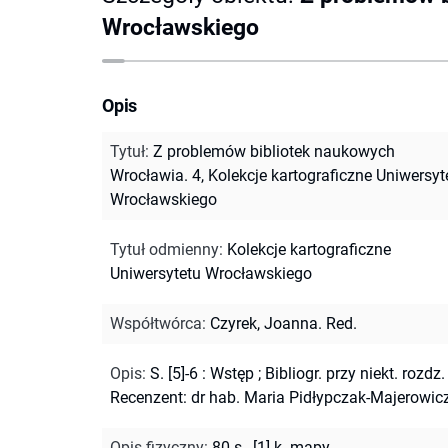
Wrocławskiego
Opis
Tytuł
:
Z problemów bibliotek naukowych
Wrocławia. 4, Kolekcje kartograficzne Uniwersyt
Wrocławskiego
Tytuł odmienny
:
Kolekcje kartograficzne
Uniwersytetu Wrocławskiego
Współtwórca
:
Czyrek, Joanna. Red.
Opis
:
S. [5]-6 : Wstęp
;
Bibliogr. przy niekt. rozdz.
Recenzent: dr hab. Maria Pidłypczak-Majerowic
Opis fizyczny
:
80 s., [1] k. mapy