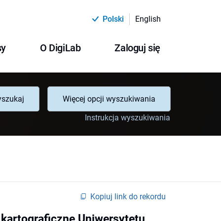
Polski
English
sy
O DigiLab
Zaloguj się
szukaj
Więcej opcji wyszukiwania
Instrukcja wyszukiwania
Kopiuj link do rekordu
 kartograficzne Uniwersytetu