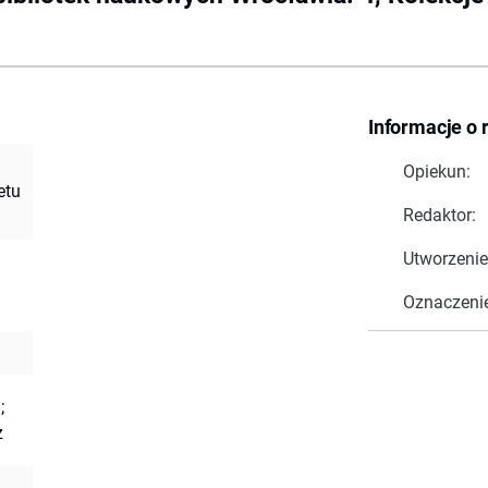
Informacje o 
Opiekun:
etu
Redaktor:
Utworzenie
Oznaczeni
;
z