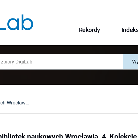
Rekordy
Indek
Wy
Z problemów bibliotek naukowych Wrocławia. 4, Kolekcje kartograficzne Uniwersytetu Wrocławskiego
ibliotek naukowych Wrocławia. 4, Kolekcje