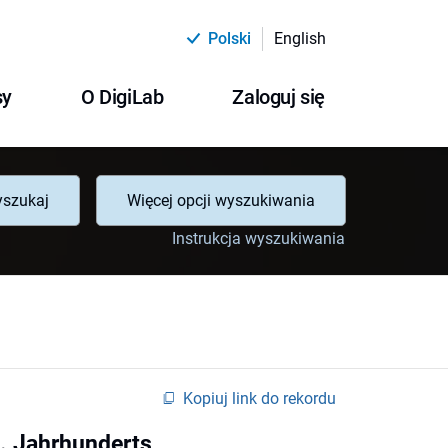
Polski
English
sy
O DigiLab
Zaloguj się
szukaj
Więcej opcji wyszukiwania
Instrukcja wyszukiwania
Kopiuj link do rekordu
9. Jahrhunderts