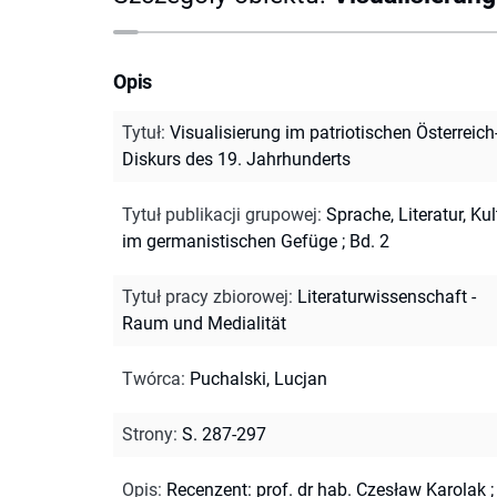
Opis
Tytuł
:
Visualisierung im patriotischen Österreich
Diskurs des 19. Jahrhunderts
Tytuł publikacji grupowej
:
Sprache, Literatur, Kul
im germanistischen Gefüge ; Bd. 2
Tytuł pracy zbiorowej
:
Literaturwissenschaft -
Raum und Medialität
Twórca
:
Puchalski, Lucjan
Strony
:
S. 287-297
Opis
:
Recenzent: prof. dr hab. Czesław Karolak
;