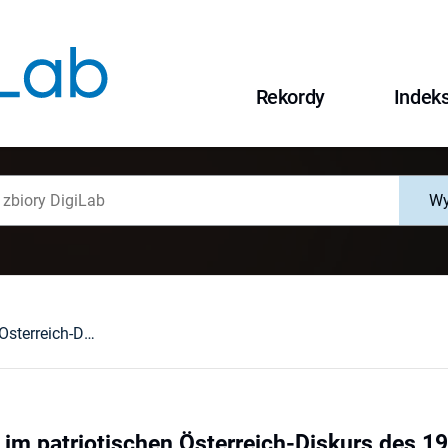
Rekordy
Indek
Wy
Visualisierung im patriotischen Österreich-Diskurs des 19. Jahrhunderts
 im patriotischen Österreich-Diskurs des 1