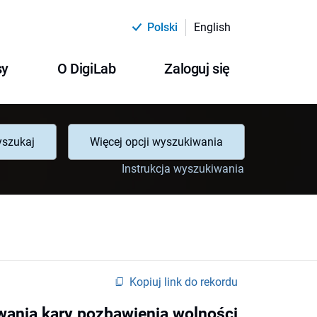
Polski
English
sy
O DigiLab
Zaloguj się
szukaj
Więcej opcji wyszukiwania
Instrukcja wyszukiwania
Kopiuj link do rekordu
ania kary pozbawienia wolności