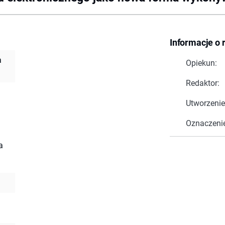
Informacje o 
a
Opiekun:
i
Redaktor:
Utworzenie
Oznaczeni
a