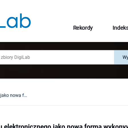
Rekordy
Indek
Wy
System dozoru elektronicznego jako nowa forma wykonywania kary pozbawienia wolności
 elektronicznego jako nowa forma wykonyw