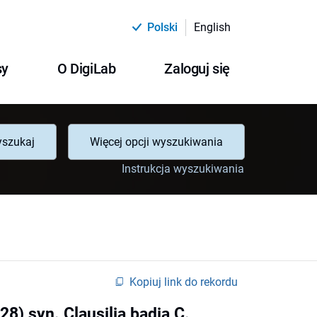
Polski
English
sy
O DigiLab
Zaloguj się
szukaj
Więcej opcji wyszukiwania
Instrukcja wyszukiwania
Kopiuj link do rekordu
8) syn. Clausilia badia C.