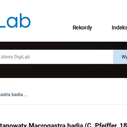
Rekordy
Indek
Wy
Świdrzyk kasztanowaty Macrogastra badia (C. Pfeiffer, 1828) syn. Clausilia badia C. Pfeiffer, 1828
anowaty Macrogastra badia (C. Pfeiffer, 182