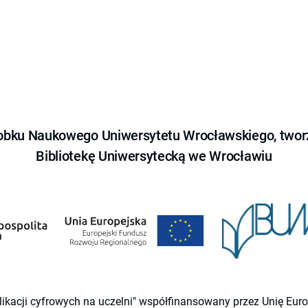
obku Naukowego Uniwersytetu Wrocławskiego, tworz
Bibliotekę Uniwersytecką we Wrocławiu
likacji cyfrowych na uczelni" współfinansowany przez Unię Eu