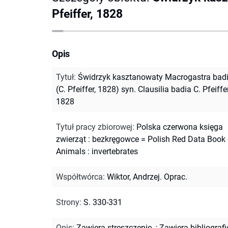
Pfeiffer, 1828
Opis
Tytuł
:
Świdrzyk kasztanowaty Macrogastra bad
(C. Pfeiffer, 1828) syn. Clausilia badia C. Pfeiffer
1828
Tytuł pracy zbiorowej
:
Polska czerwona księga
zwierząt : bezkręgowce = Polish Red Data Book 
Animals : invertebrates
Współtwórca
:
Wiktor, Andrzej. Oprac.
Strony
:
S. 330-331
Opis
:
Zawiera streszczenie.
;
Zawiera bibliografi