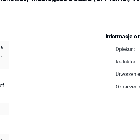
Informacje o 
ia
Opiekun:
,
Redaktor:
Utworzenie
of
Oznaczeni
ę.
;