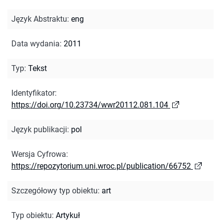
Język Abstraktu
:
eng
Data wydania
:
2011
Typ
:
Tekst
Identyfikator
:
https://doi.org/10.23734/wwr20112.081.104
Język publikacji
:
pol
Wersja Cyfrowa
:
https://repozytorium.uni.wroc.pl/publication/66752
Szczegółowy typ obiektu
:
art
Typ obiektu
:
Artykuł