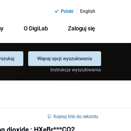
Polski
English
sy
O DigiLab
Zaloguj się
szukaj
Więcej opcji wyszukiwania
Instrukcja wyszukiwania
Kopiuj link do rekordu
bon dioxide : HXeBr***CO2