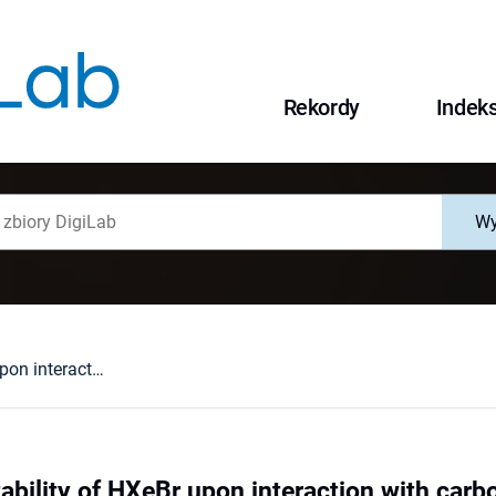
Rekordy
Indek
Wy
High kinetic stability of HXeBr upon interaction with carbon dioxide : HXeBr***CO2 complex in a xenon matrix and HXeBr in a carbon dioxide matrix
tability of HXeBr upon interaction with car