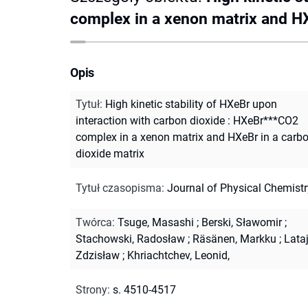
complex in a xenon matrix and HX
Opis
Tytuł
:
High kinetic stability of HXeBr upon
interaction with carbon dioxide : HXeBr***CO2
complex in a xenon matrix and HXeBr in a carb
dioxide matrix
Tytuł czasopisma
:
Journal of Physical Chemistr
Twórca
:
Tsuge, Masashi
;
Berski, Sławomir
;
Stachowski, Radosław
;
Räsänen, Markku
;
Lataj
Zdzisław
;
Khriachtchev, Leonid,
Strony
:
s. 4510-4517