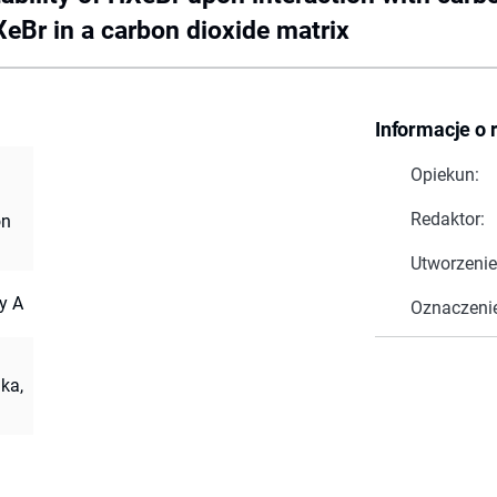
eBr in a carbon dioxide matrix
Informacje o 
Opiekun:
Redaktor:
on
Utworzenie
y A
Oznaczeni
ka,