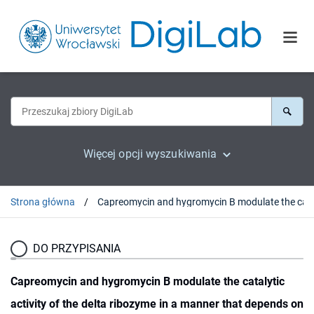
Więcej opcji wyszukiwania
Strona główna
Capreomycin and hygromycin B modulate the catalytic activity of the delta riboz
DO PRZYPISANIA
Capreomycin and hygromycin B modulate the catalytic
activity of the delta ribozyme in a manner that depends on