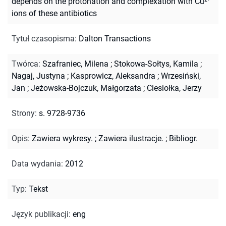
depends on the protonation and complexation with Cu²⁺
ions of these antibiotics
Tytuł czasopisma
:
Dalton Transactions
Twórca
:
Szafraniec, Milena
;
Stokowa-Sołtys, Kamila
;
Nagaj, Justyna
;
Kasprowicz, Aleksandra
;
Wrzesiński,
Jan
;
Jeżowska-Bojczuk, Małgorzata
;
Ciesiołka, Jerzy
Strony
:
s. 9728-9736
Opis
:
Zawiera wykresy.
;
Zawiera ilustracje.
;
Bibliogr.
Data wydania
:
2012
Typ
:
Tekst
Język publikacji
:
eng