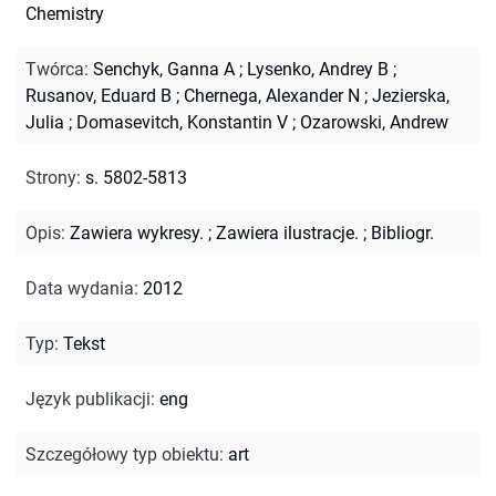
Chemistry
Twórca
:
Senchyk, Ganna A
;
Lysenko, Andrey B
;
Rusanov, Eduard B
;
Chernega, Alexander N
;
Jezierska,
Julia
;
Domasevitch, Konstantin V
;
Ozarowski, Andrew
Strony
:
s. 5802-5813
Opis
:
Zawiera wykresy.
;
Zawiera ilustracje.
;
Bibliogr.
Data wydania
:
2012
Typ
:
Tekst
Język publikacji
:
eng
Szczegółowy typ obiektu
:
art