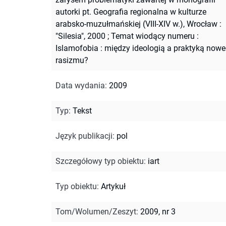
autorki pt. Geografia regionalna w kulturze
arabsko-muzułmańskiej (VIII-XIV w.), Wrocław :
"Silesia", 2000
;
Temat wiodący numeru :
Islamofobia : między ideologią a praktyką now
rasizmu?
Data wydania
:
2009
Typ
:
Tekst
Język publikacji
:
pol
Szczegółowy typ obiektu
:
iart
Typ obiektu
:
Artykuł
Tom/Wolumen/Zeszyt
:
2009, nr 3