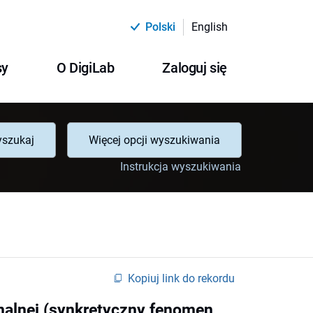
Polski
English
sy
O DigiLab
Zaloguj się
szukaj
Więcej opcji wyszukiwania
Instrukcja wyszukiwania
Kopiuj link do rekordu
nalnej (synkretyczny fenomen