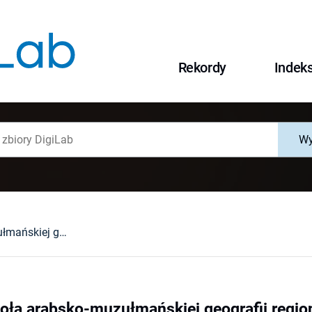
Rekordy
Indek
Wy
Klasyczna szkoła arabsko-muzułmańskiej geografii regionalnej (synkretyczny fenomen naukowy - synteza dorobku kilku cywilizacji śródziemnomorskich)
oła arabsko-muzułmańskiej geografii regio