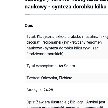
naukowy - synteza dorobku kilku
Opis
Tytuł
:
Klasyczna szkoła arabsko-muzułmańskie
geografii regionalnej (synkretyczny fenomen
naukowy - synteza dorobku kilku cywilizacji
śródziemnomorskich)
Tytuł czasopisma
:
As-Salam
Twórca
:
Orłowska, Elżbieta
Strony
:
s. 24-28
Opis
:
Zawiera ilustracje.
;
Bibliogr.
;
Artykuł jest
zarysem problematyki zawartej w monografii