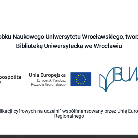
obku Naukowego Uniwersytetu Wrocławskiego, tworz
Bibliotekę Uniwersytecką we Wrocławiu
likacji cyfrowych na uczelni" współfinansowany przez Unię Eu
Regionalnego