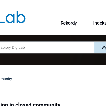
Rekordy
Indek
Wy
mmunity
tion in closed community