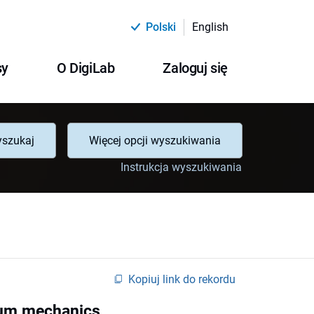
Polski
English
sy
O DigiLab
Zaloguj się
szukaj
Więcej opcji wyszukiwania
Instrukcja wyszukiwania
Kopiuj link do rekordu
ntum mechanics