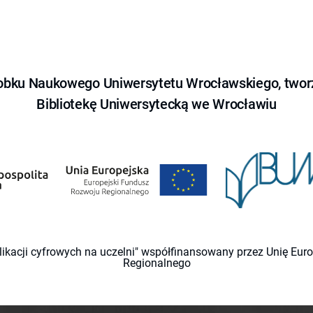
obku Naukowego Uniwersytetu Wrocławskiego, tworz
Bibliotekę Uniwersytecką we Wrocławiu
likacji cyfrowych na uczelni" współfinansowany przez Unię Eu
Regionalnego