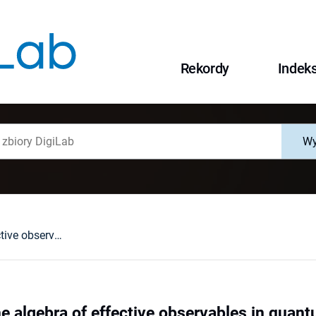
Rekordy
Indek
Wy
Structure of the algebra of effective observables in quantum mechanics
he algebra of effective observables in qua