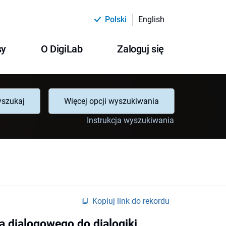
Polski
English
sy
O DigiLab
Zaloguj się
szukaj
Więcej opcji wyszukiwania
Instrukcja wyszukiwania
Kopiuj link do rekordu
a dialogowego do dialogiki