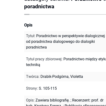
poradnictwa
Opis
Tytuł
:
Poradnictwo w perspektywie dialogicznej 
od poradnictwa dialogowego do dialogiki
poradnictwa
Tytuł pracy zbiorowej
:
Poradnictwo między etyk
techniką
Twórca
:
Drabik-Podgórna, Violetta
Strony
:
S. 105-115
Opis
:
Zawiera bibliografię.
;
Recenzent: prof. dr
hab. Krystyna Ferenz.
;
Publikacja sfinansowan