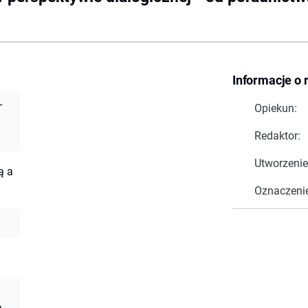
Informacje o 
-
Opiekun:
Redaktor:
Utworzenie
ą a
Oznaczeni
a