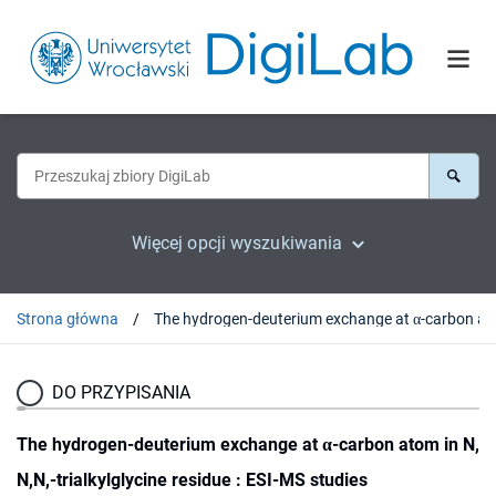
Więcej opcji wyszukiwania
Strona główna
The hydrogen-deuterium exchange at α-carbon 
DO PRZYPISANIA
The hydrogen-deuterium exchange at α-carbon atom in N,
N,N,-trialkylglycine residue : ESI-MS studies